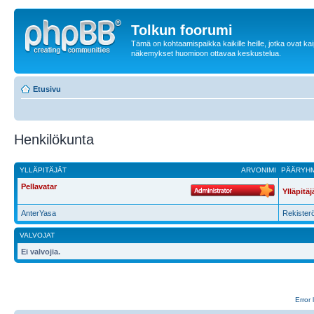
Tolkun foorumi
Tämä on kohtaamispaikka kaikille heille, jotka ovat ka
näkemykset huomioon ottavaa keskustelua.
Etusivu
Henkilökunta
YLLÄPITÄJÄT
ARVONIMI
PÄÄRYH
Pellavatar
Ylläpitäj
AnterYasa
Rekisterö
VALVOJAT
Ei valvojia.
Error 