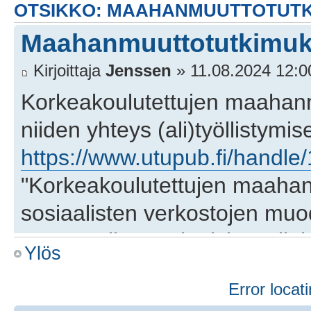
OTSIKKO: MAAHANMUUTTOTUTKI
Maahanmuuttotutkimuks
Kirjoittaja
Jenssen
» 11.08.2024 12:0
Korkeakoulutettujen maahanmu
niiden yhteys (ali)työllistymi
https://www.utupub.fi/handl
"Korkeakoulutettujen maaha
sosiaalisten verkostojen muod
perusteella moninaisia. Erilais
Ylös
koulutustaso, maahantulosyy, k
Error locati
verkostojen muodostamiseen 