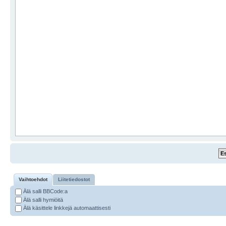
Vaihtoehdot
Liitetiedostot
Älä salli BBCode:a
Älä salli hymiöitä
Älä käsittele linkkejä automaattisesti