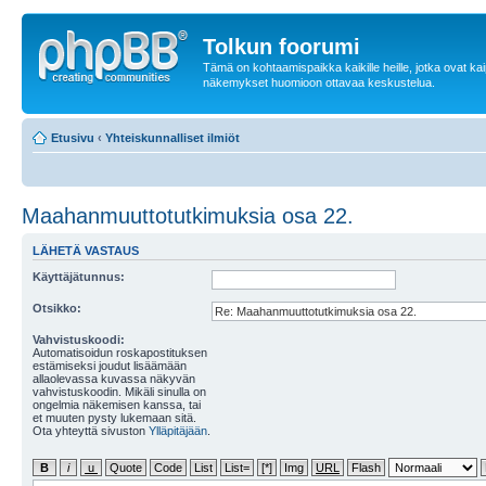
Tolkun foorumi
Tämä on kohtaamispaikka kaikille heille, jotka ovat ka
näkemykset huomioon ottavaa keskustelua.
Etusivu
‹
Yhteiskunnalliset ilmiöt
Maahanmuuttotutkimuksia osa 22.
LÄHETÄ VASTAUS
Käyttäjätunnus:
Otsikko:
Vahvistuskoodi:
Automatisoidun roskapostituksen
estämiseksi joudut lisäämään
allaolevassa kuvassa näkyvän
vahvistuskoodin. Mikäli sinulla on
ongelmia näkemisen kanssa, tai
et muuten pysty lukemaan sitä.
Ota yhteyttä sivuston
Ylläpitäjään
.