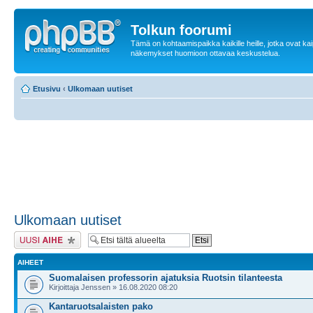
Tolkun foorumi
Tämä on kohtaamispaikka kaikille heille, jotka ovat ka
näkemykset huomioon ottavaa keskustelua.
Etusivu
‹
Ulkomaan uutiset
Ulkomaan uutiset
Lähetä uusi viesti
AIHEET
Suomalaisen professorin ajatuksia Ruotsin tilanteesta
Kirjoittaja Jenssen » 16.08.2020 08:20
Kantaruotsalaisten pako