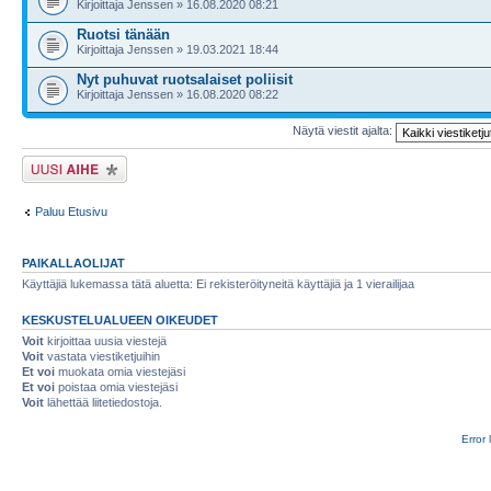
Kirjoittaja Jenssen » 16.08.2020 08:21
Ruotsi tänään
Kirjoittaja Jenssen » 19.03.2021 18:44
Nyt puhuvat ruotsalaiset poliisit
Kirjoittaja Jenssen » 16.08.2020 08:22
Näytä viestit ajalta:
Lähetä uusi viesti
Paluu Etusivu
PAIKALLAOLIJAT
Käyttäjiä lukemassa tätä aluetta: Ei rekisteröityneitä käyttäjiä ja 1 vierailijaa
KESKUSTELUALUEEN OIKEUDET
Voit
kirjoittaa uusia viestejä
Voit
vastata viestiketjuihin
Et voi
muokata omia viestejäsi
Et voi
poistaa omia viestejäsi
Voit
lähettää liitetiedostoja.
Error 