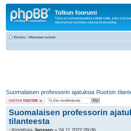
Tolkun foorumi
Tämä on kohtaamispaikka kaikille heille, jotka ovat ka
näkemykset huomioon ottavaa keskustelua.
Etusivu
‹
Ulkomaan uutiset
Suomalaisen professorin ajatuksia Ruotsin tilan
Lähetä vastaus
Suomalaisen professorin ajatu
tilanteesta
Kirjoittaja
Jenssen
» 24.11.2022 09:06