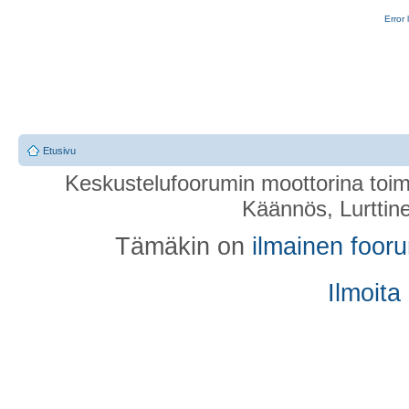
Error 
Etusivu
Keskustelufoorumin moottorina toim
Käännös, Lurttin
Tämäkin on
ilmainen foor
Ilmoita